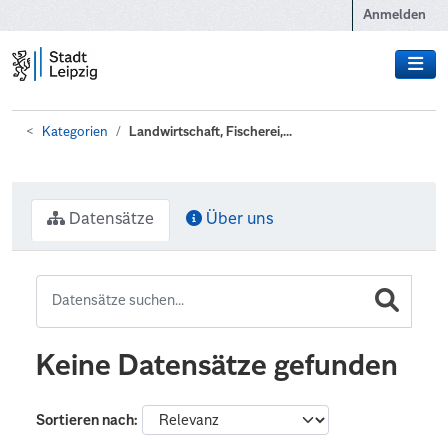
Zum Hauptinhalt wechseln
Anmelden
Kategorien
Landwirtschaft, Fischerei,...
Datensätze
Über uns
Keine Datensätze gefunden
Sortieren nach