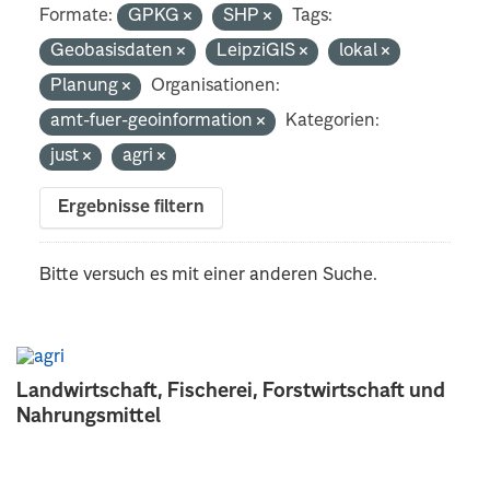
Formate:
GPKG
SHP
Tags:
Geobasisdaten
LeipziGIS
lokal
Planung
Organisationen:
amt-fuer-geoinformation
Kategorien:
just
agri
Ergebnisse filtern
Bitte versuch es mit einer anderen Suche.
Landwirtschaft, Fischerei, Forstwirtschaft und
Nahrungsmittel