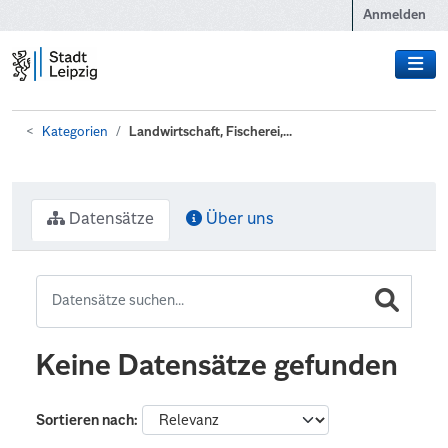
Zum Hauptinhalt wechseln
Anmelden
Kategorien
Landwirtschaft, Fischerei,...
Datensätze
Über uns
Keine Datensätze gefunden
Sortieren nach