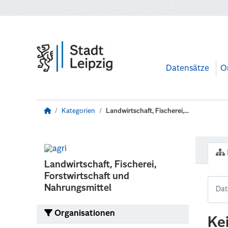
Zum Hauptinhalt wechseln
Datensätze
O
Kategorien
Landwirtschaft, Fischerei,...
Landwirtschaft, Fischerei,
Forstwirtschaft und
Nahrungsmittel
Organisationen
Ke