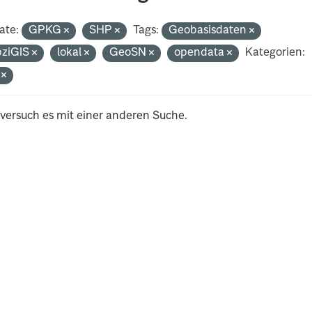
ate:
GPKG
SHP
Tags:
Geobasisdaten
pziGIS
lokal
GeoSN
opendata
Kategorien:
i
 versuch es mit einer anderen Suche.