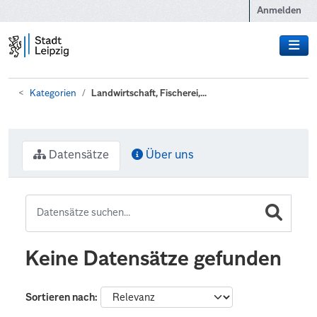
Zum Hauptinhalt wechseln
Anmelden
Kategorien
Landwirtschaft, Fischerei,...
Datensätze
Über uns
Keine Datensätze gefunden
Sortieren nach