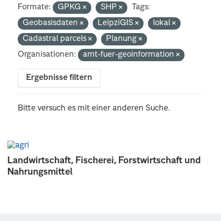
Formate:
GPKG
SHP
Tags:
Geobasisdaten
LeipziGIS
lokal
Cadastral parcels
Planung
Organisationen:
amt-fuer-geoinformation
Ergebnisse filtern
Bitte versuch es mit einer anderen Suche.
Landwirtschaft, Fischerei, Forstwirtschaft und
Nahrungsmittel