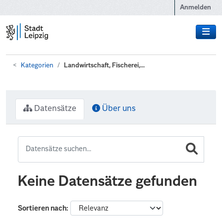
Zum Hauptinhalt wechseln
Anmelden
Kategorien
Landwirtschaft, Fischerei,...
Datensätze
Über uns
Keine Datensätze gefunden
Sortieren nach