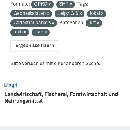
Formate:
GPKG
SHP
Tags:
Geobasisdaten
LeipziGIS
lokal
Cadastral parcels
Kategorien:
just
tech
tran
Ergebnisse filtern
Bitte versuch es mit einer anderen Suche.
Landwirtschaft, Fischerei, Forstwirtschaft und
Nahrungsmittel