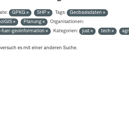
ate:
GPKG
SHP
Tags:
Geobasisdaten
pziGIS
Planung
Organisationen:
-fuer-geoinformation
Kategorien:
just
tech
ag
 versuch es mit einer anderen Suche.