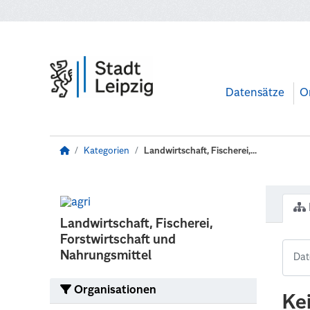
Zum Hauptinhalt wechseln
Datensätze
O
Kategorien
Landwirtschaft, Fischerei,...
Landwirtschaft, Fischerei,
Forstwirtschaft und
Nahrungsmittel
Organisationen
Ke