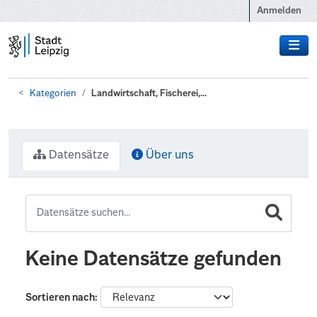
Zum Hauptinhalt wechseln
Anmelden
Kategorien
Landwirtschaft, Fischerei,...
Datensätze
Über uns
Keine Datensätze gefunden
Sortieren nach