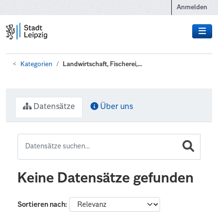
Zum Hauptinhalt wechseln
Anmelden
Kategorien
Landwirtschaft, Fischerei,...
Datensätze
Über uns
Keine Datensätze gefunden
Sortieren nach