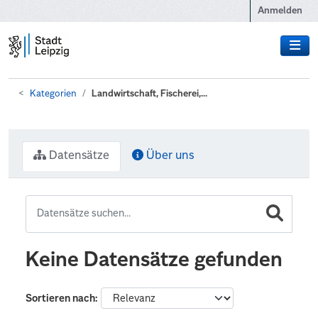
Zum Hauptinhalt wechseln
Anmelden
Kategorien
Landwirtschaft, Fischerei,...
Datensätze
Über uns
Keine Datensätze gefunden
Sortieren nach