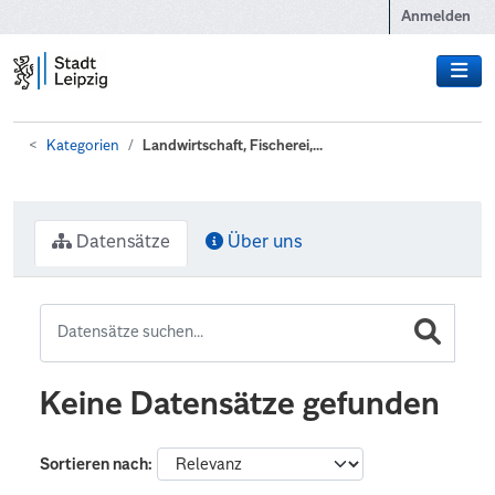
Zum Hauptinhalt wechseln
Anmelden
Kategorien
Landwirtschaft, Fischerei,...
Datensätze
Über uns
Keine Datensätze gefunden
Sortieren nach