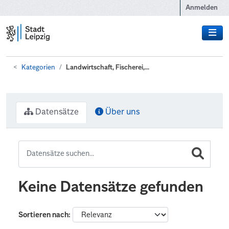
Zum Hauptinhalt wechseln
Anmelden
Kategorien
Landwirtschaft, Fischerei,...
Datensätze
Über uns
Keine Datensätze gefunden
Sortieren nach