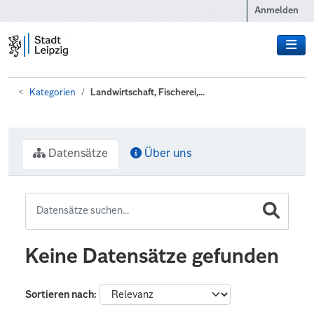
Zum Hauptinhalt wechseln
Anmelden
Kategorien
Landwirtschaft, Fischerei,...
Datensätze
Über uns
Keine Datensätze gefunden
Sortieren nach