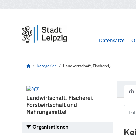
Zum Hauptinhalt wechseln
Datensätze
O
Kategorien
Landwirtschaft, Fischerei,...
Landwirtschaft, Fischerei,
Forstwirtschaft und
Nahrungsmittel
Organisationen
Ke