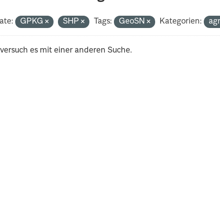
ate:
GPKG
SHP
Tags:
GeoSN
Kategorien:
ag
 versuch es mit einer anderen Suche.