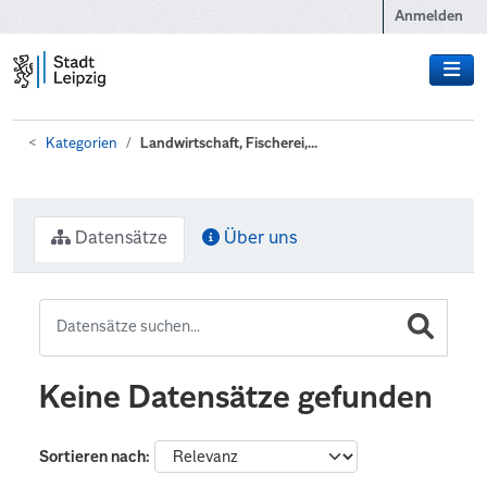
Zum Hauptinhalt wechseln
Anmelden
Kategorien
Landwirtschaft, Fischerei,...
Datensätze
Über uns
Keine Datensätze gefunden
Sortieren nach