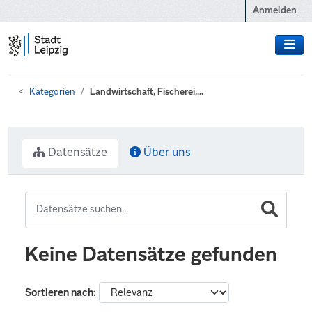
Zum Hauptinhalt wechseln
Anmelden
Kategorien
Landwirtschaft, Fischerei,...
Datensätze
Über uns
Keine Datensätze gefunden
Sortieren nach