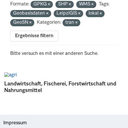
Formate:
GPKG
SHP
WMS
Tags:
Geobasisdaten
LeipziGIS
lokal
GeoSN
Kategorien:
tran
Ergebnisse filtern
Bitte versuch es mit einer anderen Suche.
Landwirtschaft, Fischerei, Forstwirtschaft und
Nahrungsmittel
Impressum