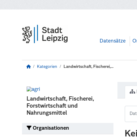
Zum Hauptinhalt wechseln
Datensätze
O
Kategorien
Landwirtschaft, Fischerei,...
Landwirtschaft, Fischerei,
Forstwirtschaft und
Nahrungsmittel
Organisationen
Ke