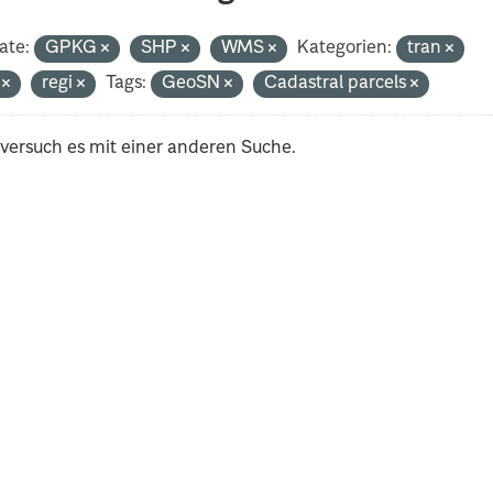
ate:
GPKG
SHP
WMS
Kategorien:
tran
i
regi
Tags:
GeoSN
Cadastral parcels
 versuch es mit einer anderen Suche.