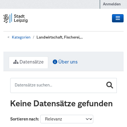
Zum Hauptinhalt wechseln
Anmelden
Kategorien
Landwirtschaft, Fischerei,...
Datensätze
Über uns
Keine Datensätze gefunden
Sortieren nach