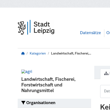
Zum Hauptinhalt wechseln
Datensätze
O
Kategorien
Landwirtschaft, Fischerei,...
Landwirtschaft, Fischerei,
Forstwirtschaft und
Nahrungsmittel
Organisationen
Ke