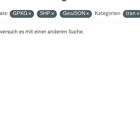
ate:
GPKG
SHP
GeoJSON
Kategorien:
tran
 versuch es mit einer anderen Suche.