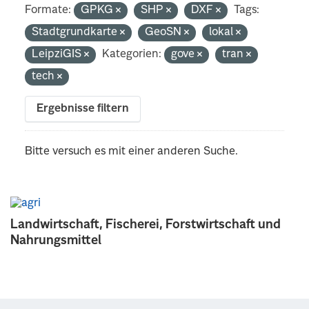
Formate:
GPKG
SHP
DXF
Tags:
Stadtgrundkarte
GeoSN
lokal
LeipziGIS
Kategorien:
gove
tran
tech
Ergebnisse filtern
Bitte versuch es mit einer anderen Suche.
Landwirtschaft, Fischerei, Forstwirtschaft und
Nahrungsmittel