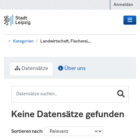
Zum Hauptinhalt wechseln
Anmelden
Kategorien
Landwirtschaft, Fischerei,...
Datensätze
Über uns
Keine Datensätze gefunden
Sortieren nach