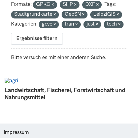
Formate:
GPKG
SHP
DXF
Tags:
Stadtgrundkarte
GeoSN
LeipziGIS
Kategorien:
gove
tran
just
tech
Ergebnisse filtern
Bitte versuch es mit einer anderen Suche.
Landwirtschaft, Fischerei, Forstwirtschaft und
Nahrungsmittel
Impressum