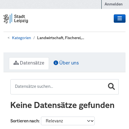
Zum Hauptinhalt wechseln
Anmelden
Kategorien
Landwirtschaft, Fischerei,...
Datensätze
Über uns
Keine Datensätze gefunden
Sortieren nach