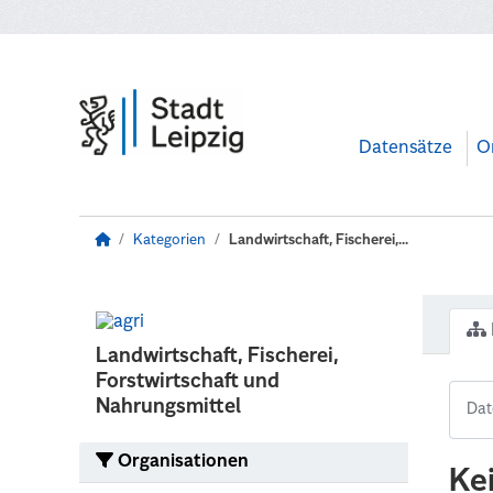
Zum Hauptinhalt wechseln
Datensätze
O
Kategorien
Landwirtschaft, Fischerei,...
Landwirtschaft, Fischerei,
Forstwirtschaft und
Nahrungsmittel
Organisationen
Ke