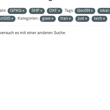
ate:
GPKG
SHP
DXF
Tags:
GeoSN
lokal
pziGIS
Kategorien:
gove
tran
just
tech
 versuch es mit einer anderen Suche.