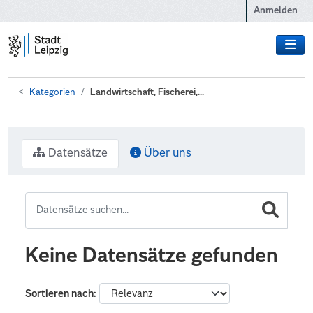
Zum Hauptinhalt wechseln
Anmelden
Kategorien
Landwirtschaft, Fischerei,...
Datensätze
Über uns
Keine Datensätze gefunden
Sortieren nach