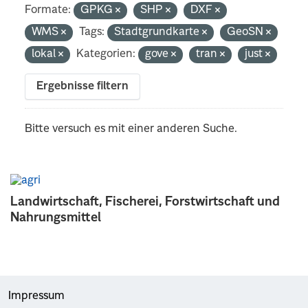
Formate:
GPKG
SHP
DXF
WMS
Tags:
Stadtgrundkarte
GeoSN
lokal
Kategorien:
gove
tran
just
Ergebnisse filtern
Bitte versuch es mit einer anderen Suche.
Landwirtschaft, Fischerei, Forstwirtschaft und
Nahrungsmittel
Impressum