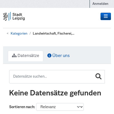
Zum Hauptinhalt wechseln
Anmelden
Kategorien
Landwirtschaft, Fischerei,...
Datensätze
Über uns
Keine Datensätze gefunden
Sortieren nach