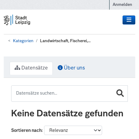
Zum Hauptinhalt wechseln
Anmelden
Kategorien
Landwirtschaft, Fischerei,...
Datensätze
Über uns
Keine Datensätze gefunden
Sortieren nach