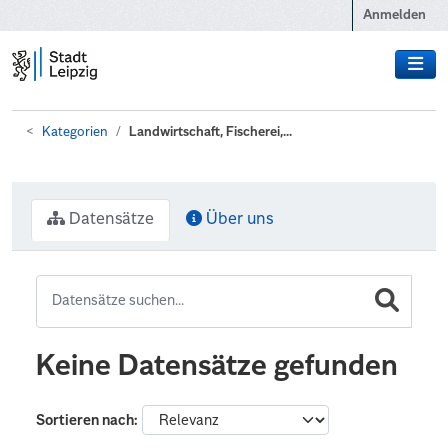
Zum Hauptinhalt wechseln
Anmelden
Kategorien
Landwirtschaft, Fischerei,...
Datensätze
Über uns
Keine Datensätze gefunden
Sortieren nach