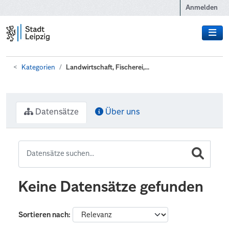
Zum Hauptinhalt wechseln
Anmelden
Kategorien
Landwirtschaft, Fischerei,...
Datensätze
Über uns
Keine Datensätze gefunden
Sortieren nach