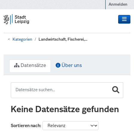
Zum Hauptinhalt wechseln
Anmelden
Kategorien
Landwirtschaft, Fischerei,...
Datensätze
Über uns
Keine Datensätze gefunden
Sortieren nach