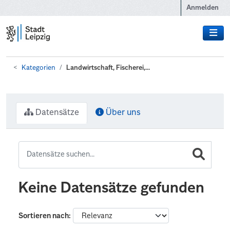
Zum Hauptinhalt wechseln
Anmelden
Kategorien
Landwirtschaft, Fischerei,...
Datensätze
Über uns
Keine Datensätze gefunden
Sortieren nach