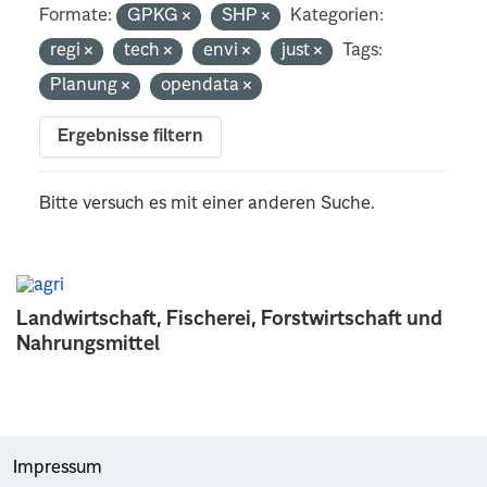
Formate:
GPKG
SHP
Kategorien:
regi
tech
envi
just
Tags:
Planung
opendata
Ergebnisse filtern
Bitte versuch es mit einer anderen Suche.
Landwirtschaft, Fischerei, Forstwirtschaft und
Nahrungsmittel
Impressum