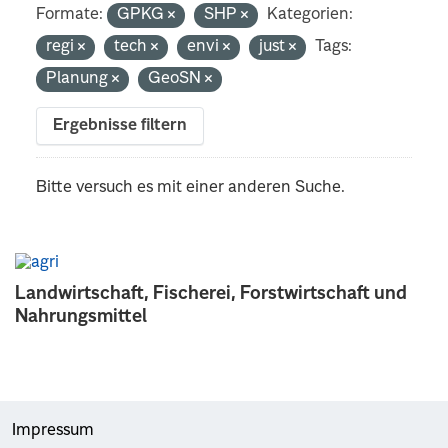
Formate:
GPKG
SHP
Kategorien:
regi
tech
envi
just
Tags:
Planung
GeoSN
Ergebnisse filtern
Bitte versuch es mit einer anderen Suche.
Landwirtschaft, Fischerei, Forstwirtschaft und
Nahrungsmittel
Impressum