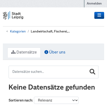
Zum Hauptinhalt wechseln
Anmelden
Kategorien
Landwirtschaft, Fischerei,...
Datensätze
Über uns
Keine Datensätze gefunden
Sortieren nach