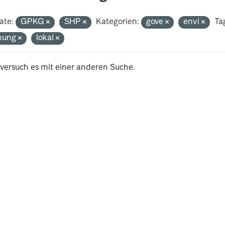
ate:
GPKG
SHP
Kategorien:
gove
envi
Ta
nung
lokal
 versuch es mit einer anderen Suche.