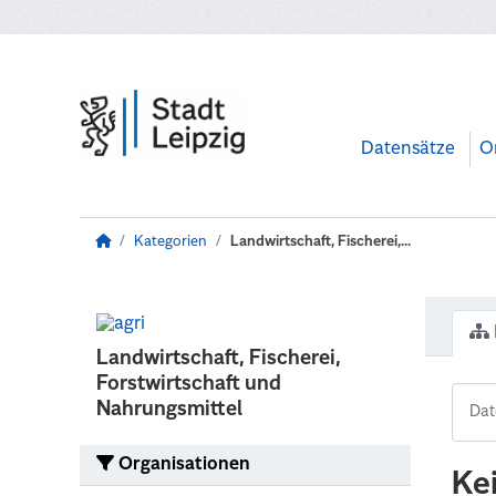
Zum Hauptinhalt wechseln
Datensätze
O
Kategorien
Landwirtschaft, Fischerei,...
Landwirtschaft, Fischerei,
Forstwirtschaft und
Nahrungsmittel
Organisationen
Ke