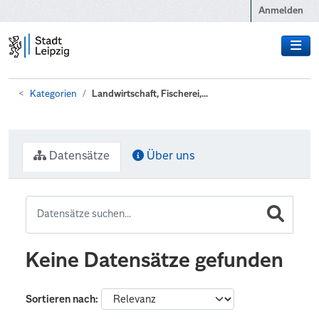
Zum Hauptinhalt wechseln
Anmelden
Kategorien
Landwirtschaft, Fischerei,...
Datensätze
Über uns
Keine Datensätze gefunden
Sortieren nach