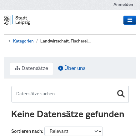
Zum Hauptinhalt wechseln
Anmelden
Kategorien
Landwirtschaft, Fischerei,...
Datensätze
Über uns
Keine Datensätze gefunden
Sortieren nach