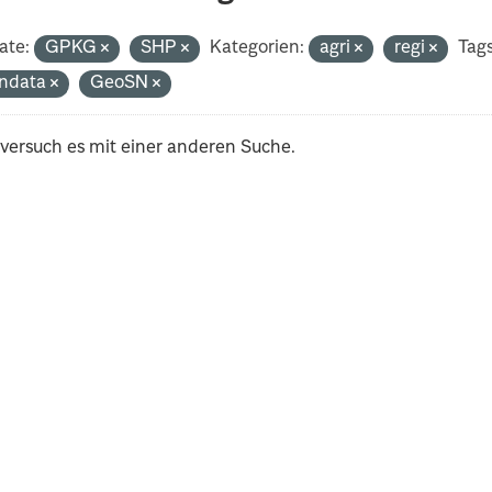
ate:
GPKG
SHP
Kategorien:
agri
regi
Tags
ndata
GeoSN
 versuch es mit einer anderen Suche.