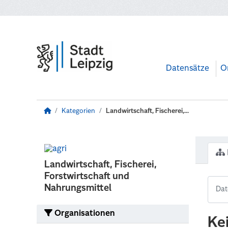
Zum Hauptinhalt wechseln
Datensätze
O
Kategorien
Landwirtschaft, Fischerei,...
Landwirtschaft, Fischerei,
Forstwirtschaft und
Nahrungsmittel
Organisationen
Ke