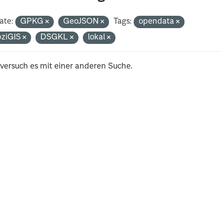
ate:
GPKG
GeoJSON
Tags:
opendata
pziGIS
DSGKL
lokal
 versuch es mit einer anderen Suche.