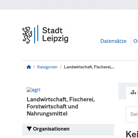
Zum Hauptinhalt wechseln
Datensätze
O
Kategorien
Landwirtschaft, Fischerei,...
Landwirtschaft, Fischerei,
Forstwirtschaft und
Nahrungsmittel
Organisationen
Ke