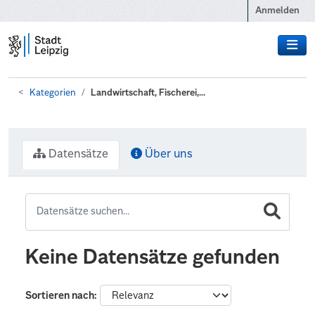
Zum Hauptinhalt wechseln
Anmelden
Kategorien
Landwirtschaft, Fischerei,...
Datensätze
Über uns
Keine Datensätze gefunden
Sortieren nach