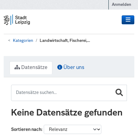
Zum Hauptinhalt wechseln
Anmelden
Kategorien
Landwirtschaft, Fischerei,...
Datensätze
Über uns
Keine Datensätze gefunden
Sortieren nach