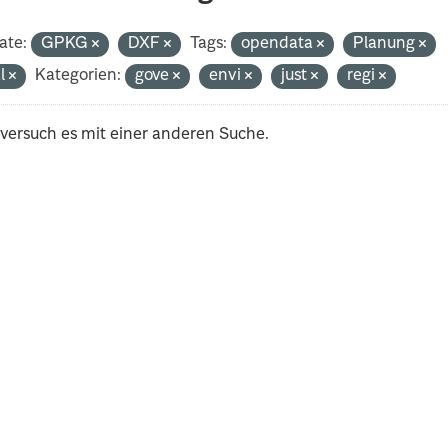
ate:
GPKG
DXF
Tags:
opendata
Planung
al
Kategorien:
gove
envi
just
regi
 versuch es mit einer anderen Suche.