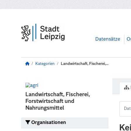
Zum Hauptinhalt wechseln
Datensätze
O
Kategorien
Landwirtschaft, Fischerei,...
Landwirtschaft, Fischerei,
Forstwirtschaft und
Nahrungsmittel
Organisationen
Ke