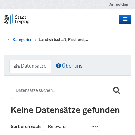
Zum Hauptinhalt wechseln
Anmelden
Kategorien
Landwirtschaft, Fischerei,...
Datensätze
Über uns
Keine Datensätze gefunden
Sortieren nach