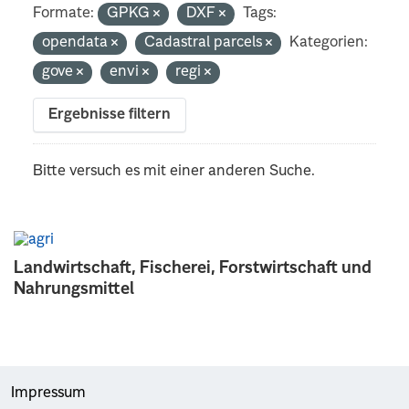
Formate:
GPKG
DXF
Tags:
opendata
Cadastral parcels
Kategorien:
gove
envi
regi
Ergebnisse filtern
Bitte versuch es mit einer anderen Suche.
Landwirtschaft, Fischerei, Forstwirtschaft und
Nahrungsmittel
Impressum