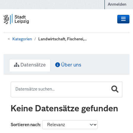
Zum Hauptinhalt wechseln
Anmelden
Kategorien
Landwirtschaft, Fischerei,...
Datensätze
Über uns
Keine Datensätze gefunden
Sortieren nach