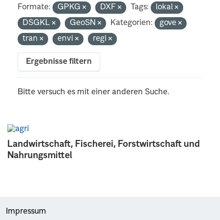
Formate:
GPKG
DXF
Tags:
lokal
DSGKL
GeoSN
Kategorien:
gove
tran
envi
regi
Ergebnisse filtern
Bitte versuch es mit einer anderen Suche.
Landwirtschaft, Fischerei, Forstwirtschaft und
Nahrungsmittel
Impressum