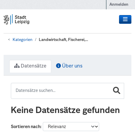
Zum Hauptinhalt wechseln
Anmelden
Kategorien
Landwirtschaft, Fischerei,...
Datensätze
Über uns
Keine Datensätze gefunden
Sortieren nach