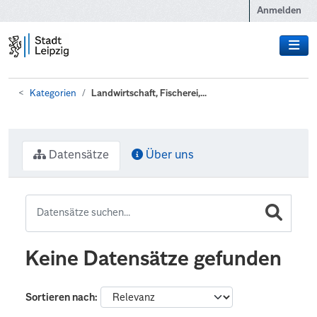
Zum Hauptinhalt wechseln
Anmelden
Kategorien
Landwirtschaft, Fischerei,...
Datensätze
Über uns
Keine Datensätze gefunden
Sortieren nach