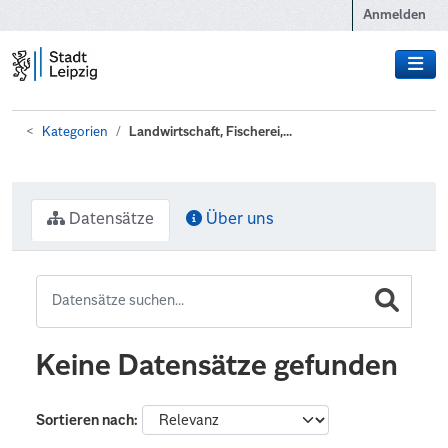
Zum Hauptinhalt wechseln
Anmelden
Kategorien
Landwirtschaft, Fischerei,...
Datensätze
Über uns
Keine Datensätze gefunden
Sortieren nach