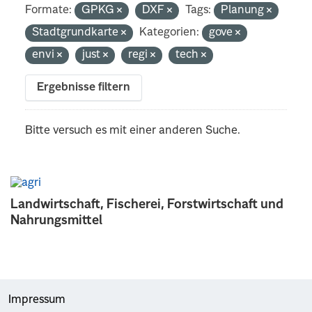
Formate:
GPKG
DXF
Tags:
Planung
Stadtgrundkarte
Kategorien:
gove
envi
just
regi
tech
Ergebnisse filtern
Bitte versuch es mit einer anderen Suche.
Landwirtschaft, Fischerei, Forstwirtschaft und
Nahrungsmittel
Impressum