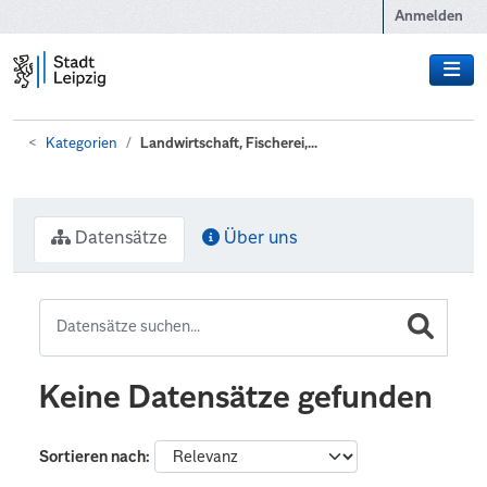
Zum Hauptinhalt wechseln
Anmelden
Kategorien
Landwirtschaft, Fischerei,...
Datensätze
Über uns
Keine Datensätze gefunden
Sortieren nach