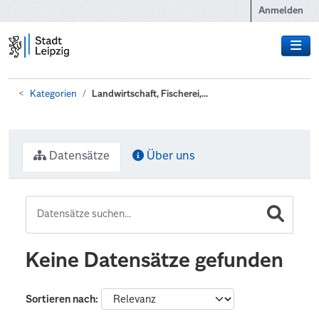
Zum Hauptinhalt wechseln
Anmelden
Kategorien
Landwirtschaft, Fischerei,...
Datensätze
Über uns
Keine Datensätze gefunden
Sortieren nach