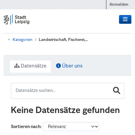
Zum Hauptinhalt wechseln
Anmelden
Kategorien
Landwirtschaft, Fischerei,...
Datensätze
Über uns
Keine Datensätze gefunden
Sortieren nach