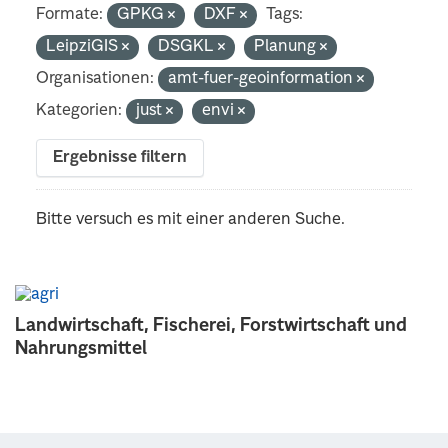
Formate:
GPKG
DXF
Tags:
LeipziGIS
DSGKL
Planung
Organisationen:
amt-fuer-geoinformation
Kategorien:
just
envi
Ergebnisse filtern
Bitte versuch es mit einer anderen Suche.
Landwirtschaft, Fischerei, Forstwirtschaft und
Nahrungsmittel