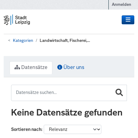
Zum Hauptinhalt wechseln
Anmelden
Kategorien
Landwirtschaft, Fischerei,...
Datensätze
Über uns
Keine Datensätze gefunden
Sortieren nach