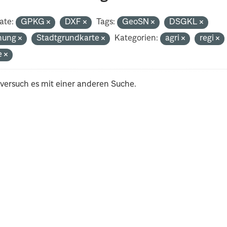
ate:
GPKG
DXF
Tags:
GeoSN
DSGKL
nung
Stadtgrundkarte
Kategorien:
agri
regi
e
 versuch es mit einer anderen Suche.