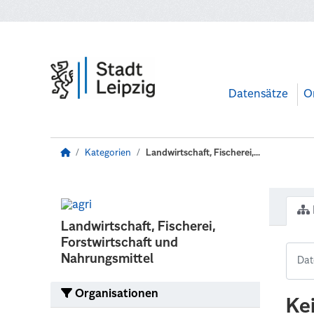
Zum Hauptinhalt wechseln
Datensätze
O
Kategorien
Landwirtschaft, Fischerei,...
Landwirtschaft, Fischerei,
Forstwirtschaft und
Nahrungsmittel
Organisationen
Ke