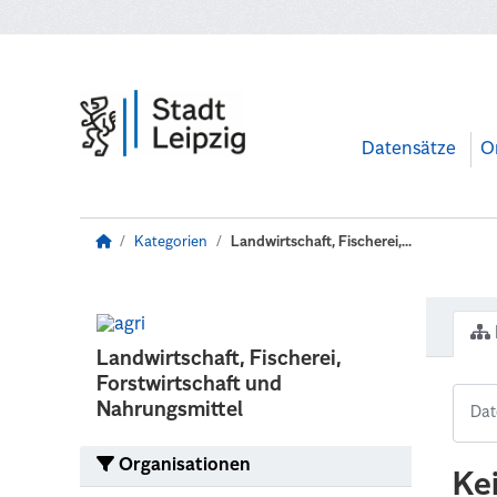
Zum Hauptinhalt wechseln
Datensätze
O
Kategorien
Landwirtschaft, Fischerei,...
Landwirtschaft, Fischerei,
Forstwirtschaft und
Nahrungsmittel
Organisationen
Ke