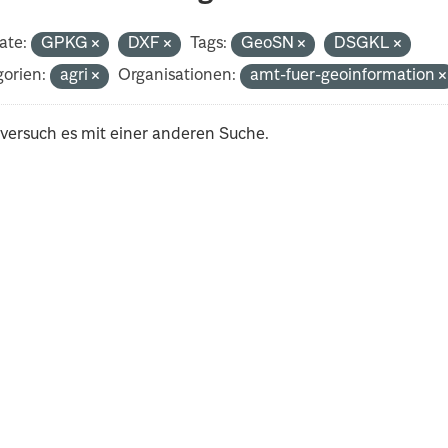
ate:
GPKG
DXF
Tags:
GeoSN
DSGKL
orien:
agri
Organisationen:
amt-fuer-geoinformation
 versuch es mit einer anderen Suche.