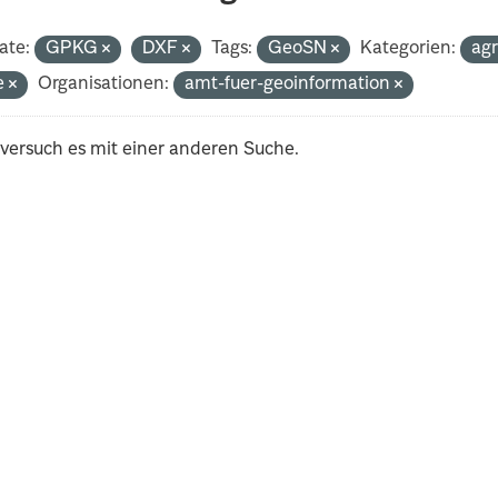
ate:
GPKG
DXF
Tags:
GeoSN
Kategorien:
ag
e
Organisationen:
amt-fuer-geoinformation
 versuch es mit einer anderen Suche.