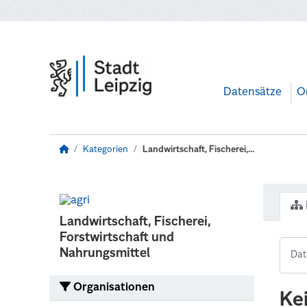
Zum Hauptinhalt wechseln
Datensätze
O
Kategorien
Landwirtschaft, Fischerei,...
Landwirtschaft, Fischerei,
Forstwirtschaft und
Nahrungsmittel
Organisationen
Ke