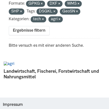
Formate:
GPKG
DXF
WMS
SHP
Tags:
DSGKL
GeoSN
Kategorien:
tech
agri
Ergebnisse filtern
Bitte versuch es mit einer anderen Suche.
Landwirtschaft, Fischerei, Forstwirtschaft und
Nahrungsmittel
Impressum