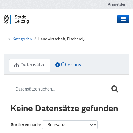
Zum Hauptinhalt wechseln
Anmelden
Kategorien
Landwirtschaft, Fischerei,...
Datensätze
Über uns
Keine Datensätze gefunden
Sortieren nach